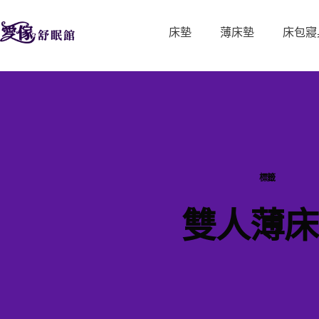
床墊
薄床墊
床包寢
標籤
雙人薄床