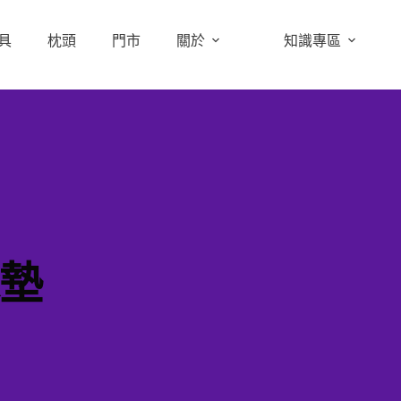
具
枕頭
門市
關於
知識專區
墊