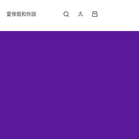
愛傢姐和你說