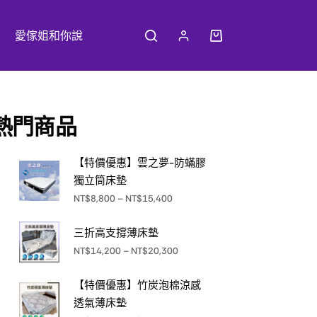
愛傢姐和你說
熱門商品
【特價優惠】雲之夢-防蟎膠
獨立筒床墊
NT$
8,800
–
NT$
15,400
三折高支撐薄床墊
NT$
14,200
–
NT$
20,300
【特價優惠】竹炭泡棉涼感
透氣薄床墊