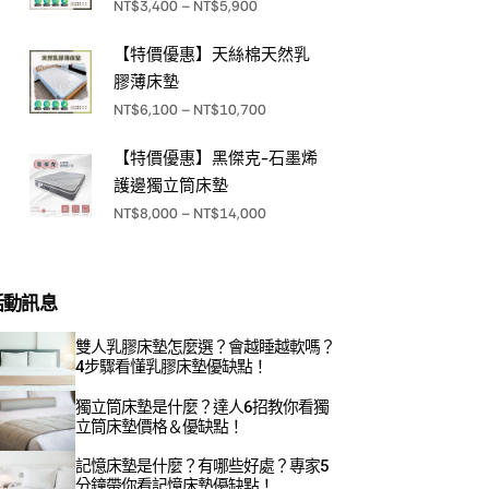
NT$
3,400
–
NT$
5,900
【特價優惠】天絲棉天然乳
膠薄床墊
NT$
6,100
–
NT$
10,700
【特價優惠】黑傑克-石墨烯
護邊獨立筒床墊
NT$
8,000
–
NT$
14,000
活動訊息
雙人乳膠床墊怎麼選？會越睡越軟嗎？
4步驟看懂乳膠床墊優缺點！
獨立筒床墊是什麼？達人6招教你看獨
立筒床墊價格＆優缺點！
記憶床墊是什麼？有哪些好處？專家5
分鐘帶你看記憶床墊優缺點！