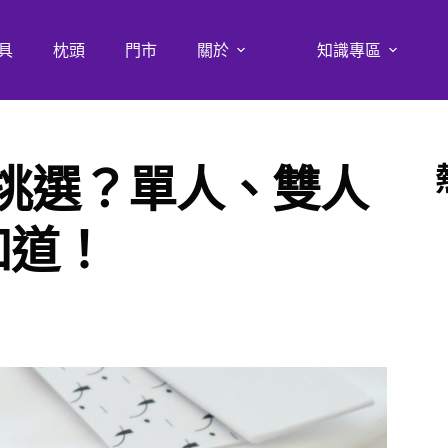
具
枕頭
門市
關於
知識專區
挑選？單人、雙人
知道！