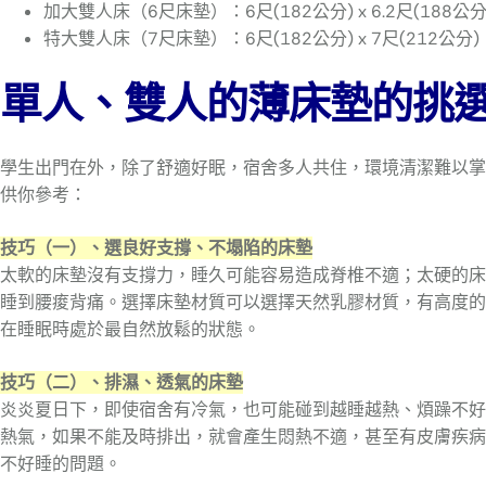
加大雙人床（6尺床墊）：6尺(182公分) x 6.2尺(188公分)
特大雙人床（7尺床墊）：6尺(182公分) x 7尺(212公分)，
單人、雙人的薄床墊的挑
學生出門在外，除了舒適好眠，宿舍多人共住，環境清潔難以掌
供你參考：
技巧（一）、選良好支撐、不塌陷的床墊
太軟的床墊沒有支撐力，睡久可能容易造成脊椎不適；太硬的床
睡到腰痠背痛。選擇床墊材質可以選擇天然乳膠材質，有高度的
在睡眠時處於最自然放鬆的狀態。
技巧（二）、排濕、透氣的床墊
炎炎夏日下，即使宿舍有冷氣，也可能碰到越睡越熱、煩躁不好
熱氣，如果不能及時排出，就會產生悶熱不適，甚至有皮膚疾病
不好睡的問題。