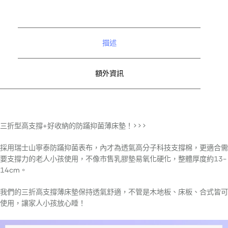
描述
額外資訊
三折型高支撐+好收納的防蹣抑菌薄床墊！>>>
採用瑞士山寧泰防蹣抑菌表布，內才為透氣高分子科技支撐棉，更適合需
要支撐力的老人小孩使用，不像市售乳膠墊易氧化硬化，整體厚度約13-
14cm。
我們的三折高支撐薄床墊保持透氣舒適，不管是木地板、床板、合式皆可
使用，讓家人小孩放心睡！