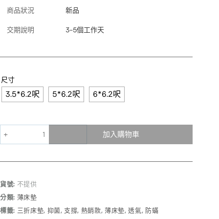
商品狀況
新品
交期說明
3-5個工作天
尺寸
3.5*6.2呎
5*6.2呎
6*6.2呎
加入購物車
貨號:
不提供
分類:
薄床墊
標籤:
三折床墊
,
抑菌
,
支撐
,
熱銷款
,
薄床墊
,
透氣
,
防蟎