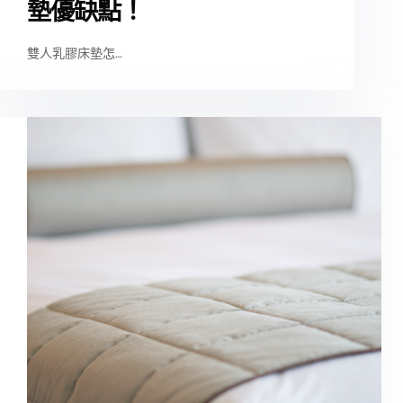
墊優缺點！
雙人乳膠床墊怎…