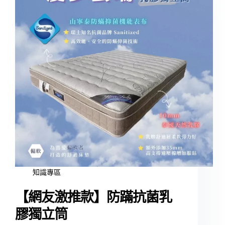
知識專區
【網友激推款】防蹣抗菌乳
膠獨立筒