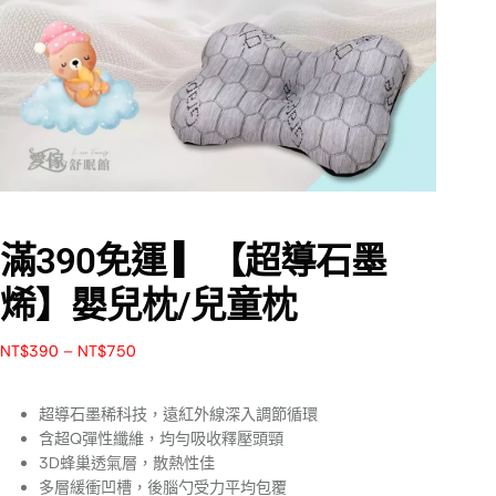
滿390免運 ▎【超導石墨
烯】嬰兒枕/兒童枕
NT$
390
–
NT$
750
超導石墨稀科技，遠紅外線深入調節循環
含超Q彈性纖維，均勻吸收釋壓頭頸
3D蜂巢透氣層，散熱性佳
多層緩衝凹槽，後腦勺受力平均包覆