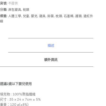
貨號:
不提供
分類:
床包寢具
,
枕頭
標籤:
人體工學
,
兒童
,
嬰兒
,
寢具
,
抑菌
,
枕頭
,
石墨稀
,
護頸
,
遠紅外
線
描述
額外資訊
建議2歲以下嬰兒使用
填充物 : 100％聚脂纖維
尺寸 : 35 x 24 x 7cm ± 5%
重量：120 g(±8%)