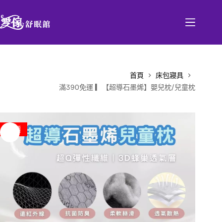
首頁
床包寢具
滿390免運 ▎【超導石墨烯】嬰兒枕/兒童枕
特價