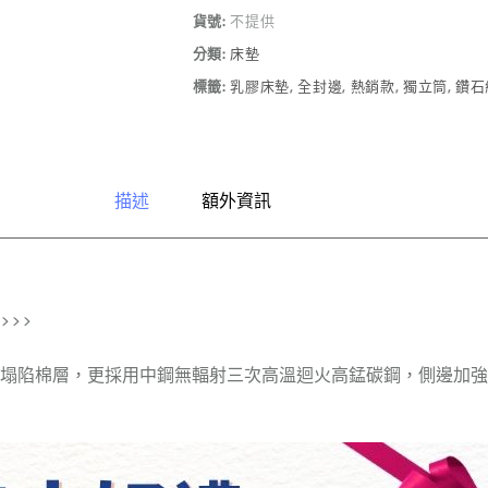
貨號:
不提供
分類:
床墊
標籤:
乳膠床墊
,
全封邊
,
熱銷款
,
獨立筒
,
鑽石
描述
額外資訊
>>>
及防塌陷棉層，更採用中鋼無輻射三次高溫迴火高錳碳鋼，側邊加