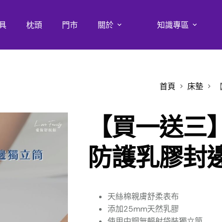
具
枕頭
門市
關於
知識專區
首頁
床墊
【買一送三
防護乳膠封
天絲棉親膚舒柔表布
添加25mm天然乳膠
使用中鋼無輻射袋裝獨立筒