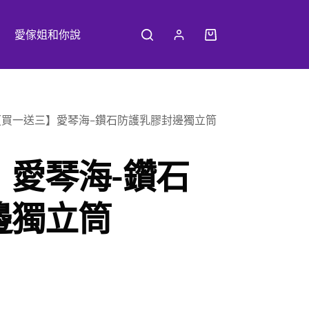
愛傢姐和你說
【買一送三】愛琴海-鑽石防護乳膠封邊獨立筒
】愛琴海-鑽石
邊獨立筒