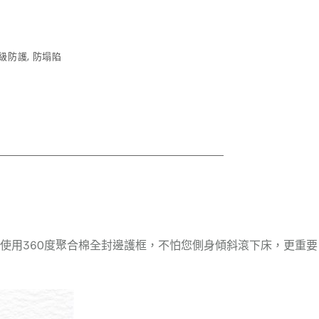
級防護
,
防塌陷
強使用360度聚合棉全封邊護框，不怕您側身傾斜滾下床，更重要