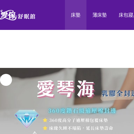
床墊
薄床墊
床包寢