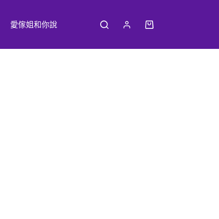
愛傢姐和你說