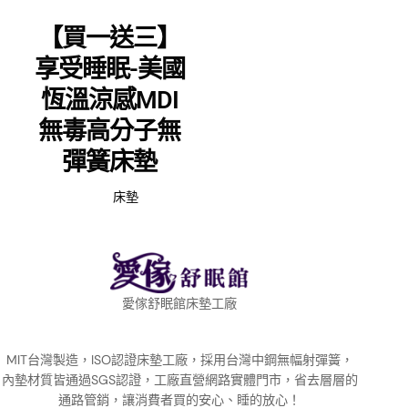
【買一送三】
享受睡眠-美國
恆溫涼感MDI
無毒高分子無
彈簧床墊
床墊
愛傢舒眠館床墊工廠
MIT台灣製造，ISO認證床墊工廠，採用台灣中鋼無幅射彈簧，
內墊材質皆通過SGS認證，工廠直營網路實體門市，省去層層的
通路管銷，讓消費者買的安心、睡的放心！