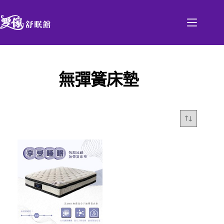
無彈簧床墊